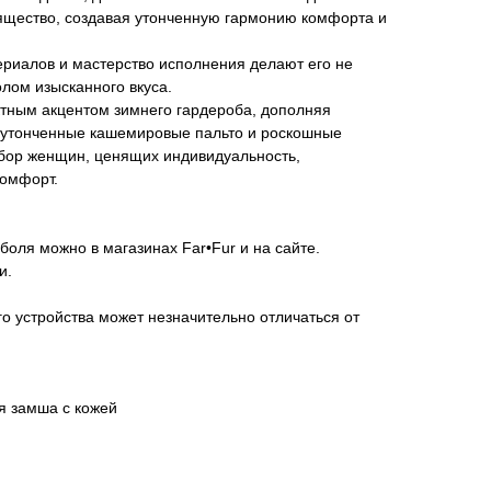
зящество, создавая утонченную гармонию комфорта и
ериалов и мастерство исполнения делают его не
олом изысканного вкуса.
ктным акцентом зимнего гардероба, дополняя
 утонченные кашемировые пальто и роскошные
бор женщин, ценящих индивидуальность,
комфорт.
боля можно в магазинах Far•Fur и на сайте.
и.
го устройства может незначительно отличаться от
я замша с кожей