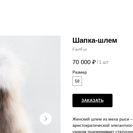
Шапка-шлем
Far•Fur
70 000
₽
/
1 шт
Размер
58
ЗАКАЗАТЬ
Женский шлем из меха рыси –
аристократической элегантнос
узором подчеркивает статусно