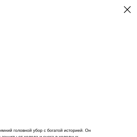
мний головной убор с богатой историей. Он
 защиты от холода и снега в холодных