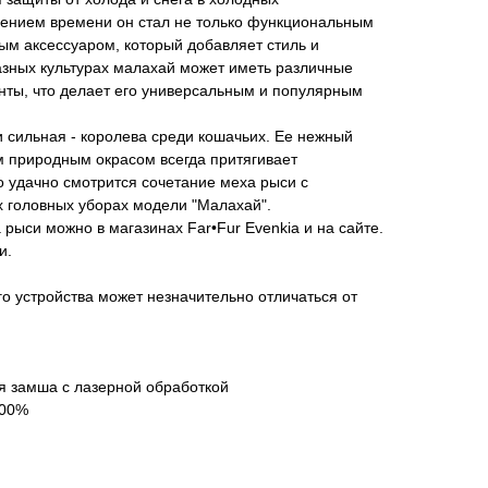
ечением времени он стал не только функциональным
ым аксессуаром, который добавляет стиль и
азных культурах малахай может иметь различные
ты, что делает его универсальным и популярным
и сильная - королева среди кошачьих. Ее нежный
 природным окрасом всегда притягивает
 удачно смотрится сочетание меха рыси с
х головных уборах модели "Малахай".
 рыси можно в магазинах Far•Fur Evenkia и на сайте.
и.
го устройства может незначительно отличаться от
я замша с лазерной обработкой
100%