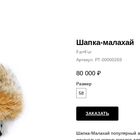
Шапка-малахай
Far•Fur
Артикул:
РТ-00000269
80 000
₽
Размер
58
ЗАКАЗАТЬ
Шапка-Малахай популярный зи
изначально использовался для