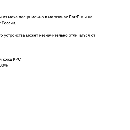
и из меха песца можно в магазинах Far•Fur и на
 России.
го устройства может незначительно отличаться от
я кожа КРС
100%