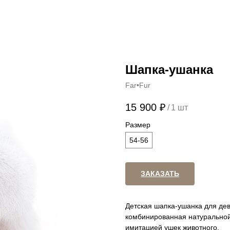
Шапка-ушанка
Far•Fur
15 900
₽
/
1 шт
Размер
54-56
ЗАКАЗАТЬ
Детская шапка-ушанка для дев
комбинированная натуральной
имитацией ушек животного.